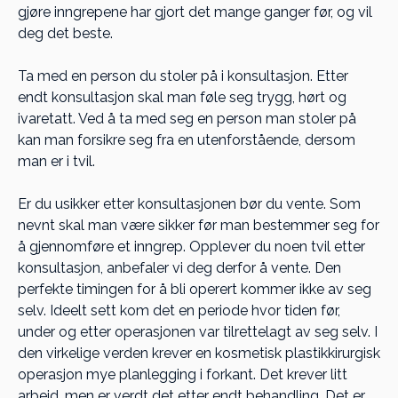
gjøre inngrepene har gjort det mange ganger før, og vil
deg det beste.
Ta med en person du stoler på i konsultasjon. Etter
endt konsultasjon skal man føle seg trygg, hørt og
ivaretatt. Ved å ta med seg en person man stoler på
kan man forsikre seg fra en utenforstående, dersom
man er i tvil.
Er du usikker etter konsultasjonen bør du vente. Som
nevnt skal man være sikker før man bestemmer seg for
å gjennomføre et inngrep. Opplever du noen tvil etter
konsultasjon, anbefaler vi deg derfor å vente. Den
perfekte timingen for å bli operert kommer ikke av seg
selv. Ideelt sett kom det en periode hvor tiden før,
under og etter operasjonen var tilrettelagt av seg selv. I
den virkelige verden krever en kosmetisk plastikkirurgisk
operasjon mye planlegging i forkant. Det krever litt
arbeid, men er verdt det etter endt behandling. Det er