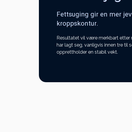
Fettsuging gir en mer jev
kroppskontur.
Resultatet vil være merkbart etter 
har lagt seg, vanligvis innen tre t
opprettholder en stabil vekt.