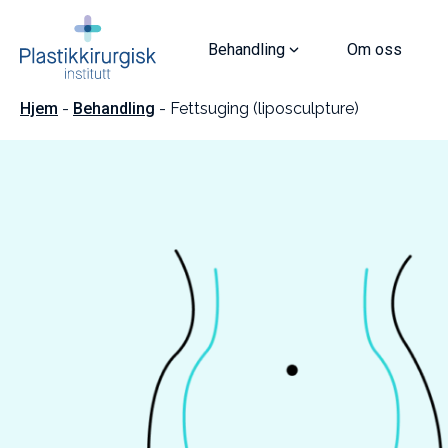
Hopp
til
innhold
Behandling
Om oss
Hjem
-
Behandling
-
Fettsuging (liposculpture)