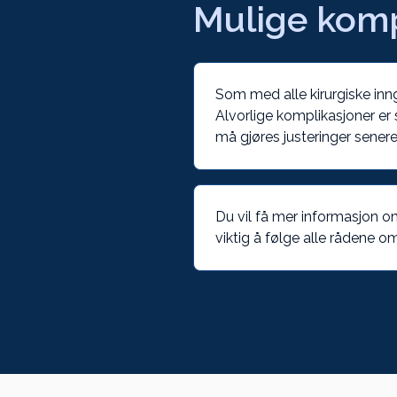
Mulige komp
Som med alle kirurgiske inn
Alvorlige komplikasjoner er 
må gjøres justeringer senere
Du vil få mer informasjon o
viktig å følge alle rådene 