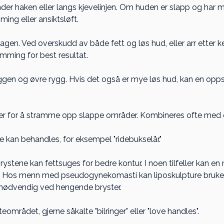
nder haken eller langs kjevelinjen. Om huden er slapp og har m
ng eller ansiktsløft.
gen. Ved overskudd av både fett og løs hud, eller arr etter ke
ing for best resultat.
yggen og øvre rygg. Hvis det også er mye løs hud, kan en o
er for å stramme opp slappe områder. Kombineres ofte med
e kan behandles, for eksempel "ridebukselår."
ystene kan fettsuges for bedre kontur. I noen tilfeller kan e
g. Hos menn med pseudogynekomasti kan liposkulptur
e bruk
e nødvendig ved hengende bryster.
eområdet, gjerne såkalte "bilringer" eller "love handles".