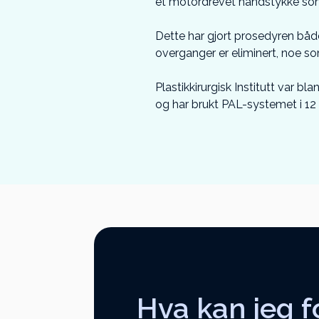
et motordrevet håndstykke som 
Dette har gjort prosedyren bå
overganger er eliminert, noe so
Plastikkirurgisk Institutt var bl
og har brukt PAL-systemet i 12 
Hva kan jeg f