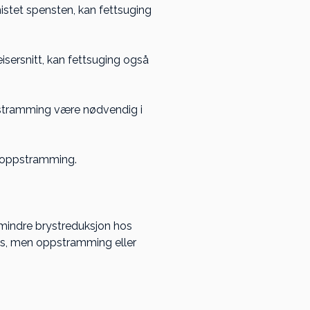
istet spensten, kan fettsuging
isersnitt, kan fettsuging også
ppstramming være nødvendig i
 oppstramming.
n mindre brystreduksjon hos
es, men oppstramming eller