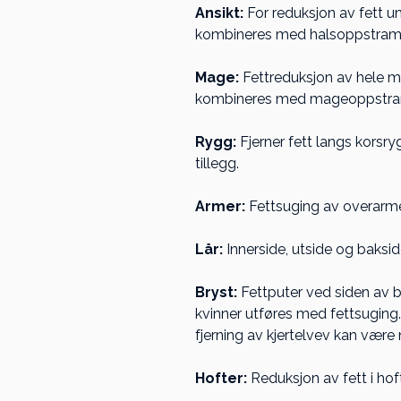
Ansikt:
For reduksjon av fett u
kombineres med halsoppstrammi
Mage:
Fettreduksjon av hele ma
kombineres med mageoppstramm
Rygg:
Fjerner fett langs korsr
tillegg.
Armer:
Fettsuging av overarm
Lår:
Innerside, utside og baksid
Bryst:
Fettputer ved siden av br
kvinner utføres med fettsugin
fjerning av kjertelvev kan vær
Hofter:
Reduksjon av fett i hoft