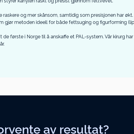
styrer kanylen raskt og presist gjennom fettvevet.
de raskere og mer skånsom, samtidig som presisjonen har økt
m gjør metoden ideell for både fettsuging og figurforming (lip
ant de første i Norge til å anskaffe et PAL-system. Vår kirurg ha
år.
orvente av resultat?