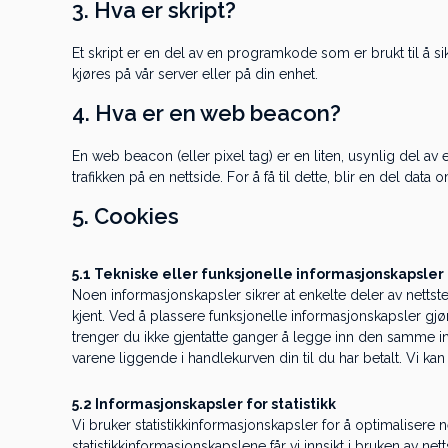
3. Hva er skript?
Et skript er en del av en programkode som er brukt til å si
kjøres på vår server eller på din enhet.
4. Hva er en web beacon?
En web beacon (eller pixel tag) er en liten, usynlig del av e
trafikken på en nettside. For å få til dette, blir en del da
5. Cookies
5.1 Tekniske eller funksjonelle informasjonskapsler
Noen informasjonskapsler sikrer at enkelte deler av nettst
kjent. Ved å plassere funksjonelle informasjonskapsler gjø
trenger du ikke gjentatte ganger å legge inn den samme i
varene liggende i handlekurven din til du har betalt. Vi ka
5.2 Informasjonskapsler for statistikk
Vi bruker statistikkinformasjonskapsler for å optimalisere
statistikkinformasjonskapslene får vi innsikt i bruken av netts