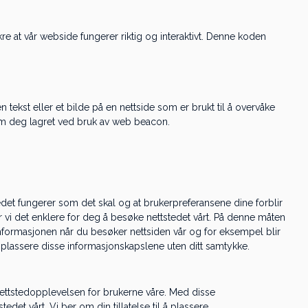
kre at vår webside fungerer riktig og interaktivt. Denne koden
n tekst eller et bilde på en nettside som er brukt til å overvåke
ta om deg lagret ved bruk av web beacon.
edet fungerer som det skal og at brukerpreferansene dine forblir
r vi det enklere for deg å besøke nettstedet vårt. På denne måten
nformasjonen når du besøker nettsiden vår og for eksempel blir
n plassere disse informasjonskapslene uten ditt samtykke.
 nettstedopplevelsen for brukerne våre. Med disse
tedet vårt. Vi ber om din tillatelse til å plassere