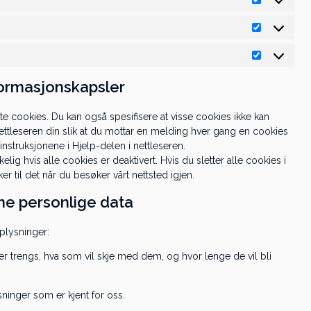
Preferanse
Statistikk
Markedsfø
formasjonskapsler
tte cookies. Du kan også spesifisere at visse cookies ikke kan
r nettleseren din slik at du mottar en melding hver gang en cookies
nstruksjonene i Hjelp-delen i nettleseren.
elig hvis alle cookies er deaktivert. Hvis du sletter alle cookies i
r til det når du besøker vårt nettsted igjen.
ine personlige data
plysninger:
er trengs, hva som vil skje med dem, og hvor lenge de vil bli
ysninger som er kjent for oss.