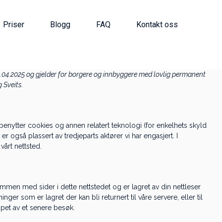
Priser
Blogg
FAQ
Kontakt oss
.04.2025 og gjelder for borgere og innbyggere med lovlig permanent
 Sveits.
) benytter cookies og annen relatert teknologi (for enkelhets skyld
r også plassert av tredjeparts aktører vi har engasjert. I
årt nettsted.
ammen med sider i dette nettstedet og er lagret av din nettleser
er som er lagret der kan bli returnert til våre servere, eller til
øpet av et senere besøk.