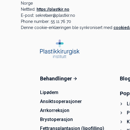
Norge
Nettted:
https://plastkir.no
E-post:
sekretaer@plastkir.no
Phone number: 55 11 76 70
Denne cookie-erklæringen ble synkronisert med
cookied
Behandlinger
Blo
Lipødem
Pop
Ansiktsoperasjoner
L
Arrkorreksjon
P
Brystoperasjon
K
Fettransplantasjon (lipofilling)