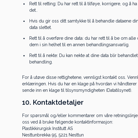
Rett til retting: Du har rett til å tilføye, korrigere, og 
det..
Hvis du gir oss ditt samtykke til å behandle dataene dine
data slettet.
Rett til å overføre dine data: du har rett til å be om 
dem i sin helhet til en annen behandlingsansvarlig.
Rett til å nekte: Du kan nekte at dine data blir behand
behandling.
For å utøve disse rettighetene, vennligst kontakt oss. Ven
erklæringen. Hvis du har en klage på hvordan vi håndterer d
sende inn en klage til tilsynsmyndigheten (Datatilsynet).
10. Kontaktdetaljer
For spørsmål og/eller kommentarer om våre retningslinjer
oss ved å bruke følgende kontaktinformasjon:
Plastikkirurgisk Institutt AS
Nesttunbrekka 95, 5221 Nesttun