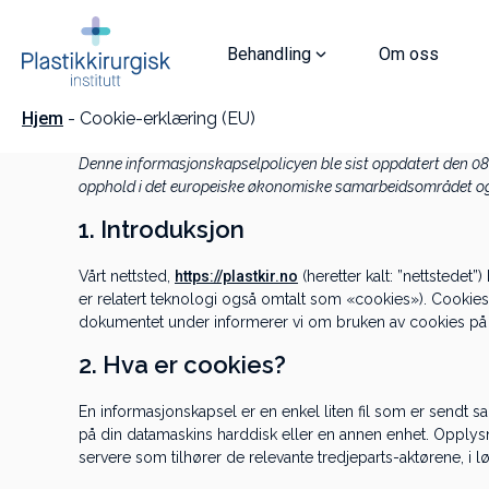
Hopp
til
innhold
Behandling
Om oss
Hjem
-
Cookie-erklæring (EU)
Denne informasjonskapselpolicyen ble sist oppdatert den 08
opphold i det europeiske økonomiske samarbeidsområdet og
1. Introduksjon
Vårt nettsted,
https://plastkir.no
(heretter kalt: ”nettstedet”
er relatert teknologi også omtalt som «cookies»). Cookies e
dokumentet under informerer vi om bruken av cookies på v
2. Hva er cookies?
En informasjonskapsel er en enkel liten fil som er sendt s
på din datamaskins harddisk eller en annen enhet. Opplysning
servere som tilhører de relevante tredjeparts-aktørene, i l