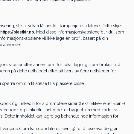
ring, slik at vi kan få innsikt i kampanjeresultatene. Dette skjer
å
https://plastkir.no
. Med disse informasjonskapslene blir du, som
informasjonskapslene vil ikke lage en profil basert på din
de annonser.
nskapsler eller annen form for lokal lagring, som brukes til å
eren på dette nettstedet eller på tvers av flere nettsteder for
spørre om din tillatelse til å plassere disse.
cebook og LinkedIn for å promotere sider (f.eks. «like» eller «pin»)
m, Facebook og LinkedIn. Innholdet er bygget inn med kode fra
. Dette innholdet kan lagre og behandle noe informasjon for
ettverkene (som kan oppdateres jevnlig) for å lese hva de gjør