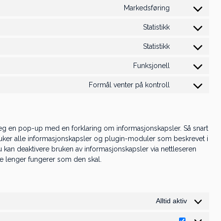
to
linkedin
Markedsføring
Consent
service
to
complianz
Statistikk
Consent
service
to
google-
Statistikk
Consent
service
adsense
to
hotjar
Funksjonell
Consent
service
to
google-
Formål venter på kontroll
Consent
service
analytics
to
cloudflare
service
diverse
e deg en pop-up med en forklaring om informasjonskapsler. Så snart
 bruker alle informasjonskapsler og plugin-moduler som beskrevet i
 kan deaktivere bruken av informasjonskapsler via nettleseren
e lenger fungerer som den skal.
Alltid aktiv