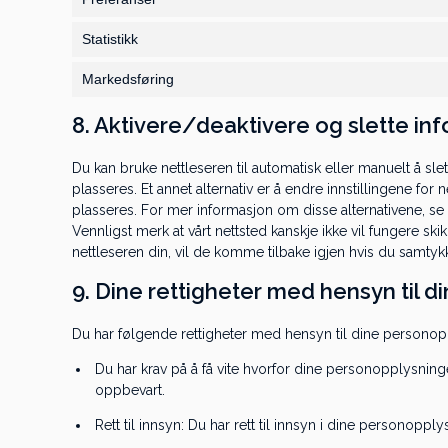
Statistikk
Markedsføring
8. Aktivere/deaktivere og slette in
Du kan bruke nettleseren til automatisk eller manuelt å sle
plasseres. Et annet alternativ er å endre innstillingene fo
plasseres. For mer informasjon om disse alternativene, se i
Vennligst merk at vårt nettsted kanskje ikke vil fungere skikk
nettleseren din, vil de komme tilbake igjen hvis du samtykke
9. Dine rettigheter med hensyn til d
Du har følgende rettigheter med hensyn til dine personop
Du har krav på å få vite hvorfor dine personopplysning
oppbevart.
Rett til innsyn: Du har rett til innsyn i dine personoppl