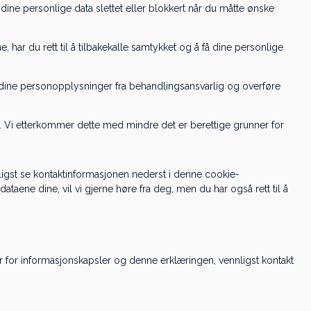
å ha dine personlige data slettet eller blokkert når du måtte ønske
, har du rett til å tilbakekalle samtykket og å få dine personlige
alle dine personopplysninger fra behandlingsansvarlig og overføre
let. Vi etterkommer dette med mindre det er berettige grunner for
nligst se kontaktinformasjonen nederst i denne cookie-
ataene dine, vil vi gjerne høre fra deg, men du har også rett til å
 for informasjonskapsler og denne erklæringen, vennligst kontakt