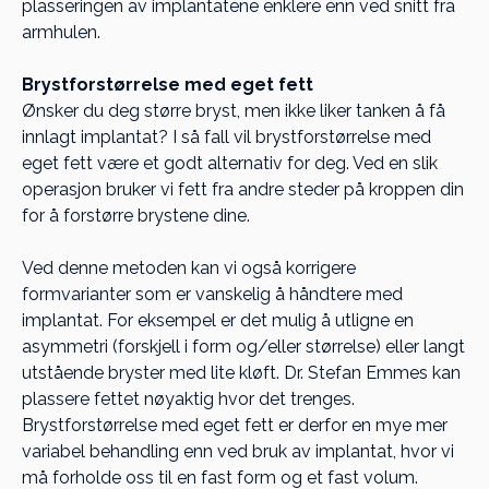
plasseringen av implantatene enklere enn ved snitt fra
armhulen.
Brystforstørrelse med eget fett
Ønsker du deg større bryst, men ikke liker tanken å få
innlagt implantat? I så fall vil brystforstørrelse med
eget fett være et godt alternativ for deg. Ved en slik
operasjon bruker vi fett fra andre steder på kroppen din
for å forstørre brystene dine.
Ved denne metoden kan vi også korrigere
formvarianter som er vanskelig å håndtere med
implantat. For eksempel er det mulig å utligne en
asymmetri (forskjell i form og/eller størrelse) eller langt
utstående bryster med lite kløft. Dr. Stefan Emmes kan
plassere fettet nøyaktig hvor det trenges.
Brystforstørrelse med eget fett er derfor en mye mer
variabel behandling enn ved bruk av implantat, hvor vi
må forholde oss til en fast form og et fast volum.