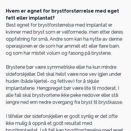
Hvem er egnet for brystforstørrelse med eget
fett eller implantat?
Best egnet for brystforstørrelse med implantat er
kvinner med bryst som er velformede, men etter deres
oppfatning for små. Andre som kan ha nytte av denne
operasjonen er de som har ammet ett eller flere barn,
og som har mistet volum og fasong på brystene.
Brystene bør være symmetriske eller ha kun mindre
sideforskjeller. Det skal helst være noe vev igjen under
huden (både kjertel- og fettvev) for å skjule
implantatene. Hengpreget bør være lite til moderat. I
alle fall skal brystvortene ikke peke nedover eller stå
lengre ned enn nedre overgang fra bryst til brystkasse.
I tilfeller der sideforskjellen er godt synlig er det ofte
ikke mulig å oppnå et godt resultat med
brystimplantat. I så fall kan brystforstørrelse med eget